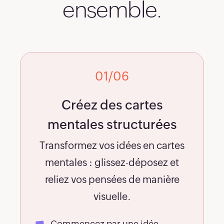
ensemble.
59
60
61
01/06
62
Créez des cartes
mentales structurées
63
Transformez vos idées en cartes
64
mentales : glissez-déposez et
reliez vos pensées de manière
65
visuelle.
Commencez par une idée