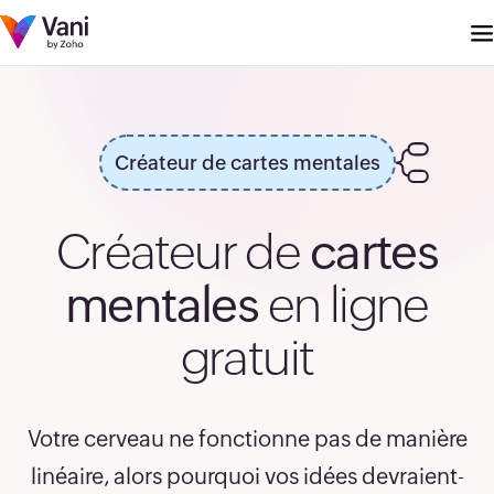
37
38
Créateur de cartes mentales
39
Créateur de
cartes
40
mentales
en ligne
41
gratuit
42
43
Votre cerveau ne fonctionne pas de manière
linéaire, alors pourquoi vos idées devraient-