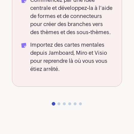
66
us
centrale et développez-la à l'aide
67
de formes et de connecteurs
pour créer des branches vers
68
des thèmes et des sous-thèmes.
Importez des cartes mentales
69
depuis Jamboard, Miro et Visio
pour reprendre là où vous vous
70
étiez arrêté.
71
72
73