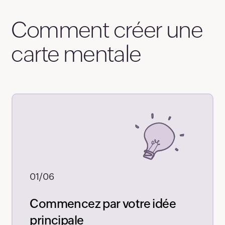
74
Comment créer une
75
carte mentale
76
77
78
79
01/06
80
Commencez par votre idée
principale