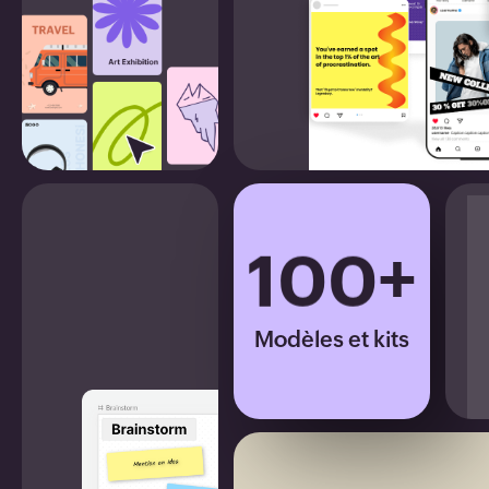
96
97
98
99
100
+
Modèles et kits