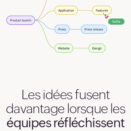
51
52
53
54
55
56
Les idées fusent
57
davantage lorsque les
58
équipes réfléchissent