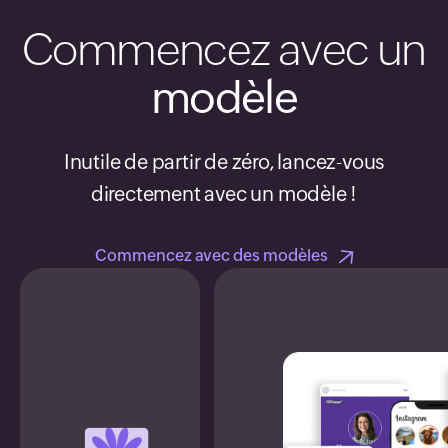
89
Commencez avec un
90
modèle
91
Inutile de partir de zéro, lancez-vous
directement avec un modèle !
92
Commencez avec des modèles
93
94
95