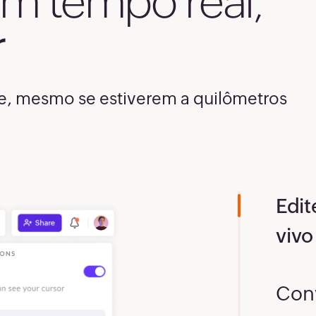
m tempo real,
7
r
8
e, mesmo se estiverem a quilômetros
9
0
Edit
2
vivo
3
Con