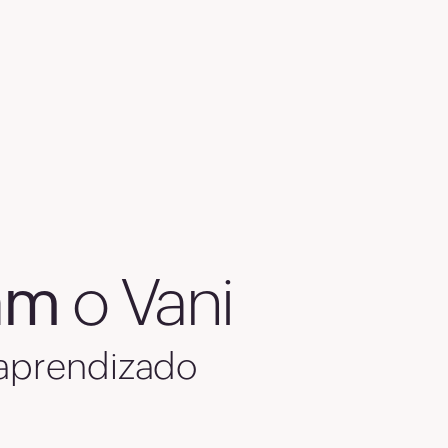
am
o Vani
 aprendizado