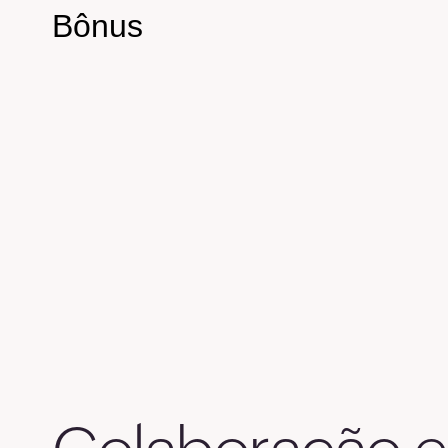
6
Bônus
7
71
7
7
7
7
7