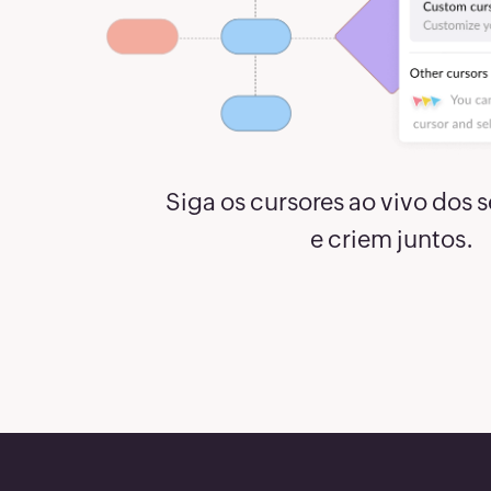
8
8
8
8
Siga os cursores ao vivo dos 
e criem juntos.
8
8
9
9