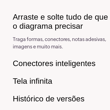
6
Arraste e solte tudo de que
6
o diagrama precisar
6
Traga formas, conectores, notas adesivas,
imagens e muito mais.
6
Conectores inteligentes
6
6
Tela infinita
6
Histórico de versões