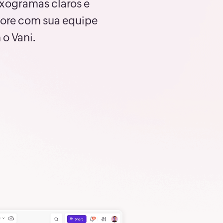
9
xogramas claros e
imore com sua equipe
0
 o Vani.
2
3
4
5
6