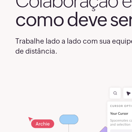
Colaboração e
7
como deve se
7
Trabalhe lado a lado com sua equip
7
de distância.
8
81
8
8