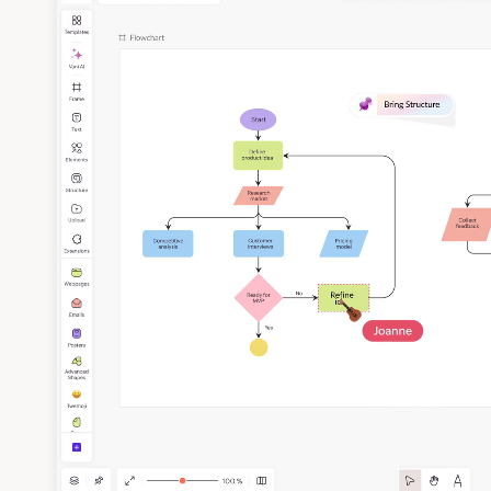
4
4
4
5
51
5
5