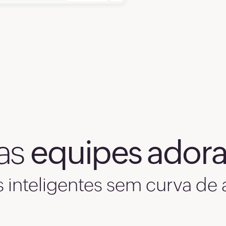
4
5
6
7
8
 as
equipes ador
9
0
 inteligentes sem curva de
1