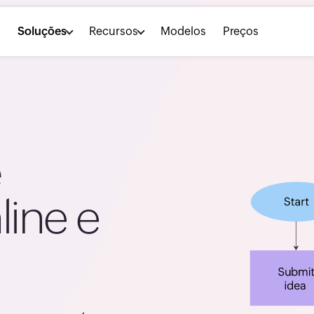
2
s
Soluções
Recursos
Modelos
Preços
3
4
5
e
6
line e
7
8