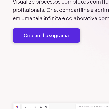
3
Visualize processos complexos com flu
profissionais. Crie, compartilhe e apr
4
em uma tela infinita e colaborativa com
41
Crie um fluxograma
4
4
4
4
4