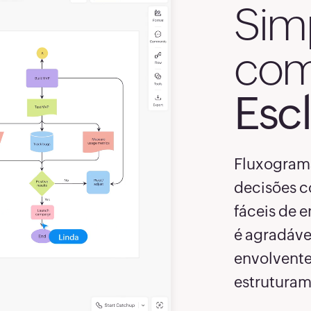
Simp
7
com
8
9
Esc
0
Fluxograma
decisões c
fáceis de e
2
é agradáve
envolvente
3
estruturam