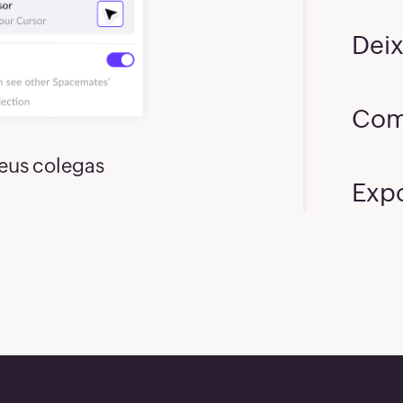
4
Deix
5
6
Com
7
seus colegas
Exp
8
9
0
1